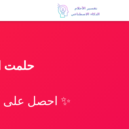
حلمت ان
✨ احصل على تف