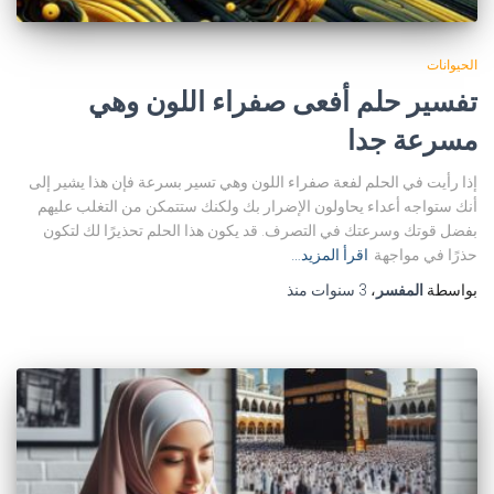
الحيوانات
تفسير حلم أفعى صفراء اللون وهي
مسرعة جدا
إذا رأيت في الحلم لفعة صفراء اللون وهي تسير بسرعة فإن هذا يشير إلى
أنك ستواجه أعداء يحاولون الإضرار بك ولكنك ستتمكن من التغلب عليهم
بفضل قوتك وسرعتك في التصرف. قد يكون هذا الحلم تحذيرًا لك لتكون
حذرًا في مواجهة
اقرأ المزيد…
بواسطة
المفسر
،
3 سنوات
منذ