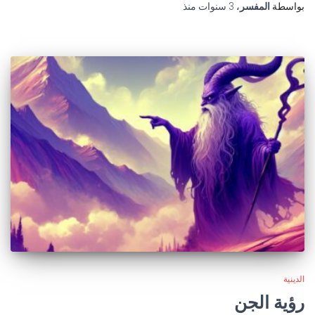
بواسطة
المفسر
،
3 سنوات
منذ
الدينية
رؤية الجن