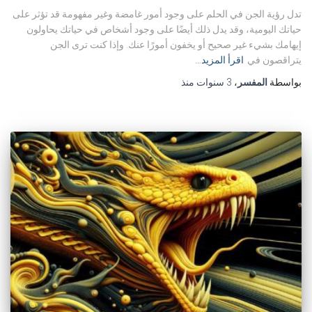
تدل رؤية الجن في الحلم على وجود أمور غامضة وغير مفهومة قد تؤثر على
حياتك اليومية، وقد يدل ذلك أيضًا على وجود أشخاص في حياتك يحاولون
إيهامك بشيء غير صحيح أو يخفون أمورًا عنك. وإذا كنت ترى الجن
يتراقصون في
اقرأ المزيد…
بواسطة
المفسر
،
3 سنوات
منذ