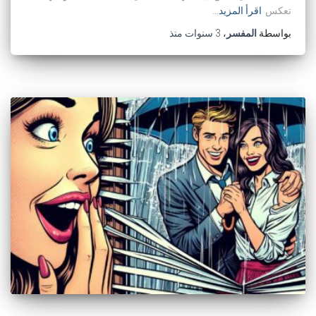
تعكس
اقرأ المزيد…
بواسطة
المفسر
،
3 سنوات
منذ