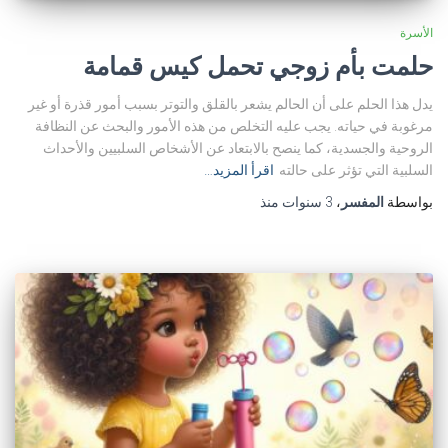
الأسرة
حلمت بأم زوجي تحمل كيس قمامة
يدل هذا الحلم على أن الحالم يشعر بالقلق والتوتر بسبب أمور قذرة أو غير
مرغوبة في حياته. يجب عليه التخلص من هذه الأمور والبحث عن النظافة
الروحية والجسدية، كما ينصح بالابتعاد عن الأشخاص السلبيين والأحداث
السلبية التي تؤثر على حالته
اقرأ المزيد…
بواسطة
المفسر
،
3 سنوات
منذ