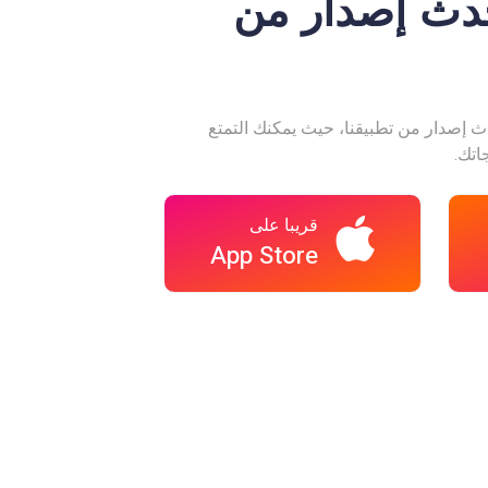
حدث إصدار من
إصدار من تطبيقنا، حيث يمكنك التمتع
اتك.
قريبا على
App Store