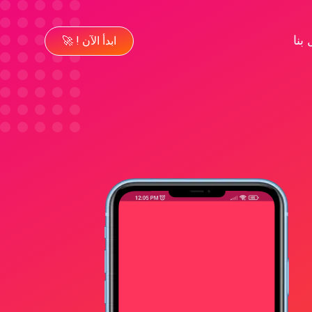
بنا
ابدأ الآن ! 🚀