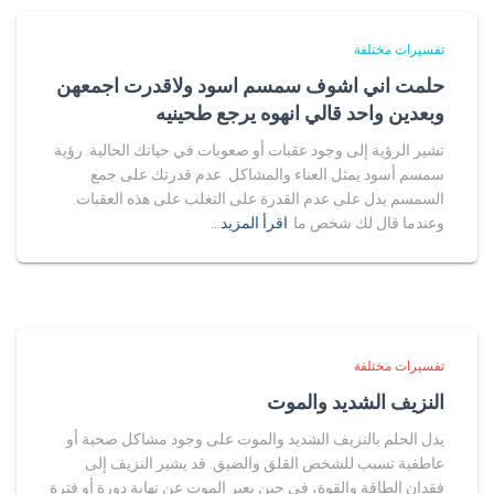
تفسيرات مختلفة
حلمت اني اشوف سمسم اسود ولاقدرت اجمعهن
وبعدين واحد قالي انهوه يرجع طحينيه
تشير الرؤية إلى وجود عقبات أو صعوبات في حياتك الحالية. رؤية
سمسم أسود يمثل العناء والمشاكل. عدم قدرتك على جمع
السمسم يدل على عدم القدرة على التغلب على هذه العقبات.
وعندما قال لك شخص ما
اقرأ المزيد…
تفسيرات مختلفة
النزيف الشديد والموت
يدل الحلم بالنزيف الشديد والموت على وجود مشاكل صحية أو
عاطفية تسبب للشخص القلق والضيق. قد يشير النزيف إلى
فقدان الطاقة والقوة، في حين يعبر الموت عن نهاية دورة أو فترة