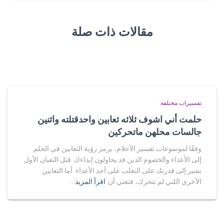
مقالات ذات صلة
تفسيرات مختلفة
حلمت أني اشوف ثلاثه ثعابين واحدقتلته واثنين
جالسات محلهن ماتحركين
وفقًا لموسوعات تفسير الأحلام، يرمز رؤية الثعابين في الحلم
إلى الأعداء والخصوم الذين قد يحاولون إيذاءك. قتل الثعبان الأول
يشير إلى قدرتك على التغلب على أحد الأعداء. أما الثعابين
الأخرى اللتي لم تتحرك، فتعني أن
اقرأ المزيد…