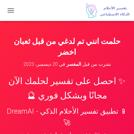
ت
ب
د
ي
ل
حلمت انني تم لدغي من قبل ثعبان
ا
ل
اخضر
ت
ن
نشرت من قبل
المفسر
في
20 ديسمبر، 2023
ق
ل
✨ احصل على تفسير لحلمك الآن
مجانًا وبشكل فوري 🔮
📱 تطبيق تفسير الأحلام الذكي - DreamAI
🚀