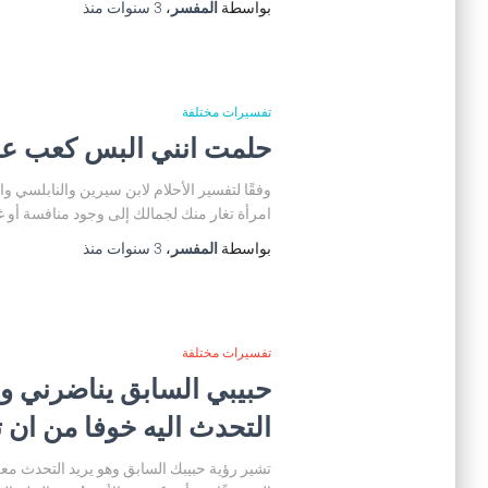
بواسطة
المفسر
،
3 سنوات
منذ
تفسيرات مختلفة
حلمت انني البس كعب عال
وفقًا لتفسير الأحلام لابن سيرين والنابلسي 
امرأة تغار منك لجمالك إلى وجود منافسة أو غي
بواسطة
المفسر
،
3 سنوات
منذ
تفسيرات مختلفة
حبيبي السابق يناضرني و
التحدث اليه خوفا من ان ت
تشير رؤية حبيبك السابق وهو يريد التحدث معك