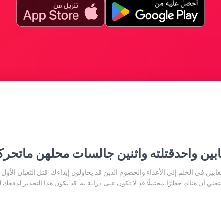
بين واحدقتلته واثنين جالسات محلهن ماتحرك
عابين في الحلم إلى الأعداء والخصوم الذين قد يحاولون إيذاءك. قتل الثعبان الأو
فتعني أن هناك خطرًا محتملًا قد لا تكون على دراية به. قد يكون هذا التحذير لدفعك 