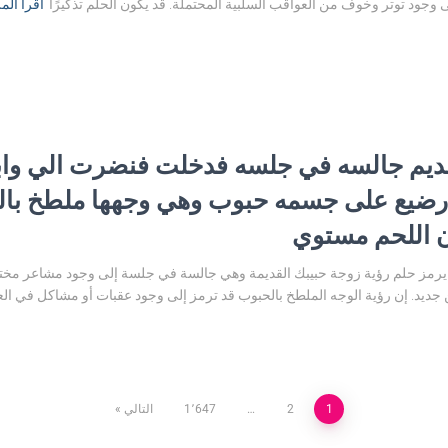
لى وجود توتر وخوف من العواقب السلبية المحتملة. قد يكون الحلم تذكيرًا
اقرأ الم
قديم جالسه في جلسه فدخلت فنضرت الي وا
رضيع على جسمه حبوب وهي وجهها ملطخ بالح
ن اللحم مستوي
 يرمز حلم رؤية زوجة حبيبك القديمة وهي جالسة في جلسة إلى وجود مشاعر مختل
ن جديد. إن رؤية الوجه الملطخ بالحبوب قد ترمز إلى وجود عقبات أو مشاكل في العل
1
2
…
1٬647
التالي