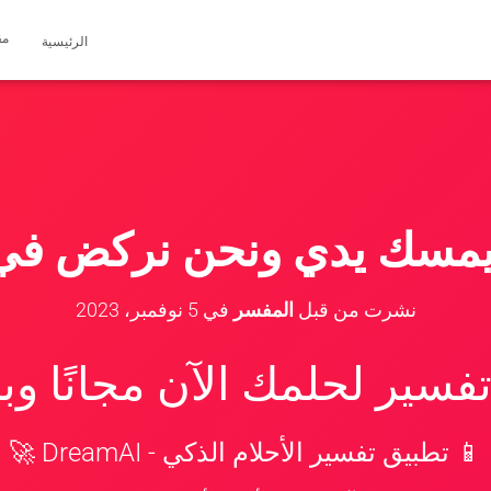
مق
الرئيسية
سك يدي ونحن نركض في ا
نشرت من قبل
المفسر
في
5 نوفمبر، 2023
سير لحلمك الآن مجانًا و
📱 تطبيق تفسير الأحلام الذكي - DreamAI 🚀