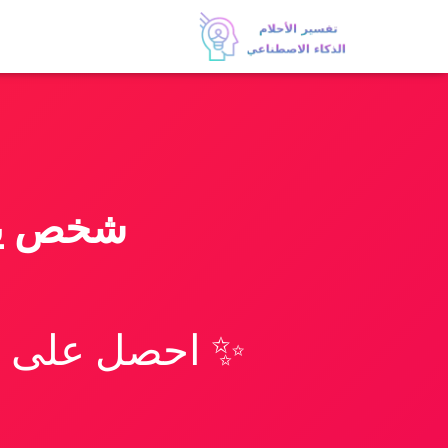
شخص يم
✨ احصل على تف