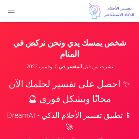
ت
ب
د
ي
ل
شخص يمسك يدي ونحن نركض في
ا
ل
المنام
ت
ن
نشرت من قبل
المفسر
في
5 نوفمبر، 2023
ق
ل
✨ احصل على تفسير لحلمك الآن
مجانًا وبشكل فوري 🔮
📱 تطبيق تفسير الأحلام الذكي - DreamAI
🚀