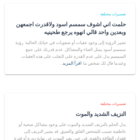
تفسيرات مختلفة
حلمت اني اشوف سمسم اسود ولاقدرت اجمعهن
وبعدين واحد قالي انهوه يرجع طحينيه
تشير الرؤية إلى وجود عقبات أو صعوبات في حياتك الحالية. رؤية
سمسم أسود يمثل العناء والمشاكل. عدم قدرتك على جمع
السمسم يدل على عدم القدرة على التغلب على هذه العقبات.
وعندما قال لك شخص ما
اقرأ المزيد…
تفسيرات مختلفة
النزيف الشديد والموت
يدل الحلم بالنزيف الشديد والموت على وجود مشاكل صحية أو
عاطفية تسبب للشخص القلق والضيق. قد يشير النزيف إلى
فقدان الطاقة والقوة، في حين يعبر الموت عن نهاية دورة أو فترة