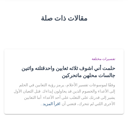
مقالات ذات صلة
تفسيرات مختلفة
حلمت أني اشوف ثلاثه ثعابين واحدقتلته واثنين
جالسات محلهن ماتحركين
وفقًا لموسوعات تفسير الأحلام، يرمز رؤية الثعابين في الحلم
إلى الأعداء والخصوم الذين قد يحاولون إيذاءك. قتل الثعبان الأول
يشير إلى قدرتك على التغلب على أحد الأعداء. أما الثعابين
الأخرى اللتي لم تتحرك، فتعني أن
اقرأ المزيد…