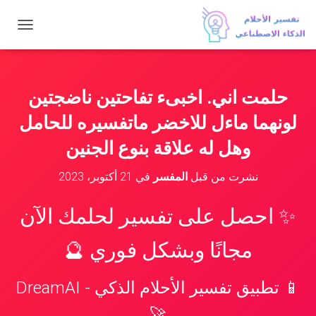
ت
ب
د
ي
ل
حلمت اني. اخبىء تفاحتين ناضجتين
ا
ل
لونهما ماءل للاخضر ماتفسيره للحامل
ت
ن
وهل له علاقة بنوع الجنين
ق
ل
نشرت من قبل
المفسر
في
21 أكتوبر، 2023
✨ احصل على تفسير لحلمك الآن
مجانًا وبشكل فوري 🔮
📱 تطبيق تفسير الأحلام الذكي - DreamAI
🚀