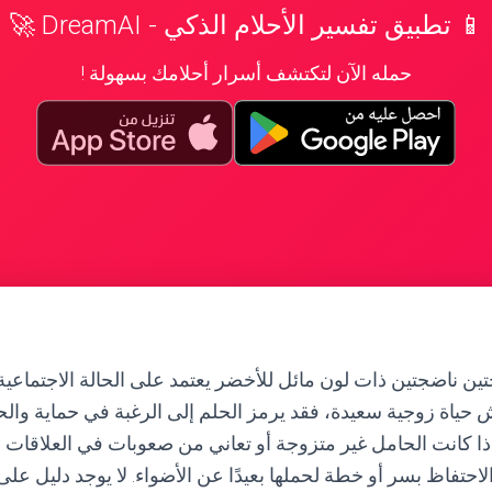
📱 تطبيق تفسير الأحلام الذكي - DreamAI 🚀
حمله الآن لتكتشف أسرار أحلامك بسهولة !
تين ناضجتين ذات لون مائل للأخضر يعتمد على الحالة الاجتماعية 
حياة زوجية سعيدة، فقد يرمز الحلم إلى الرغبة في حماية وال
ا كانت الحامل غير متزوجة أو تعاني من صعوبات في العلاقات ا
لاحتفاظ بسر أو خطة لحملها بعيدًا عن الأضواء. لا يوجد دليل على