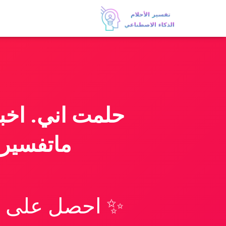
حلمت اني. اخبى
ماتفسيره
✨ احصل على تف