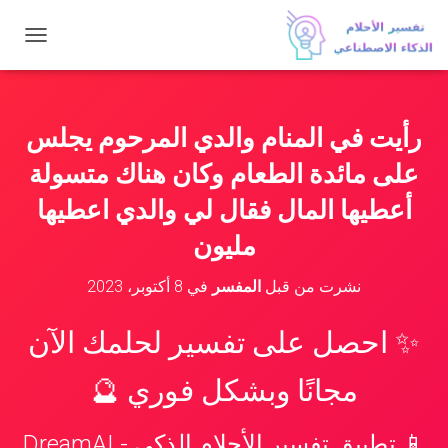
ت
ب
د
ي
ل
رأيت في المنام والدي المرحوم يجلس
ا
ل
على مائدة الطعام وكان هناك متسولة
ت
ن
أعطيها المال فقال لي والدي اعطيها
ق
مليون
ل
نشرت من قبل
المفسر
في
8 أكتوبر، 2023
✨ احصل على تفسير لحلمك الآن
مجانًا وبشكل فوري 🔮
📱 تطبيق تفسير الأحلام الذكي - DreamAI