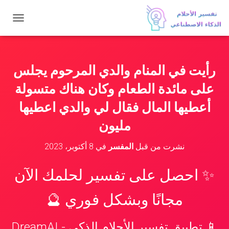
ت
ب
د
ي
ل
رأيت في المنام والدي المرحوم يجلس
ا
ل
على مائدة الطعام وكان هناك متسولة
ت
ن
أعطيها المال فقال لي والدي اعطيها
ق
مليون
ل
نشرت من قبل
المفسر
في
8 أكتوبر، 2023
✨ احصل على تفسير لحلمك الآن
مجانًا وبشكل فوري 🔮
📱 تطبيق تفسير الأحلام الذكي - DreamAI