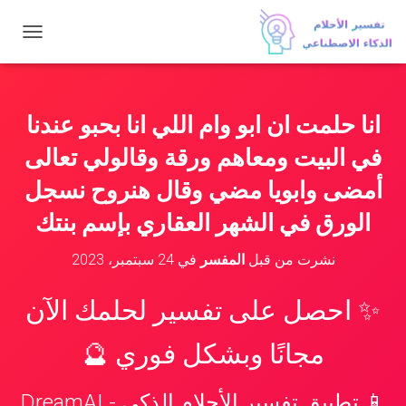
ت
ب
د
ي
ل
انا حلمت ان ابو وام اللي انا بحبو عندنا
ا
ل
في البيت ومعاهم ورقة وقالولي تعالى
ت
ن
أمضى وابويا مضي وقال هنروح نسجل
ق
الورق في الشهر العقاري بإسم بنتك
ل
نشرت من قبل
المفسر
في
24 سبتمبر، 2023
✨ احصل على تفسير لحلمك الآن
مجانًا وبشكل فوري 🔮
📱 تطبيق تفسير الأحلام الذكي - DreamAI