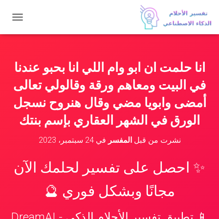
ت
ب
د
ي
ل
انا حلمت ان ابو وام اللي انا بحبو عندنا
ا
ل
في البيت ومعاهم ورقة وقالولي تعالى
ت
ن
أمضى وابويا مضي وقال هنروح نسجل
ق
الورق في الشهر العقاري بإسم بنتك
ل
نشرت من قبل
المفسر
في
24 سبتمبر، 2023
✨ احصل على تفسير لحلمك الآن
مجانًا وبشكل فوري 🔮
📱 تطبيق تفسير الأحلام الذكي - DreamAI