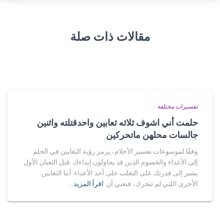
مقالات ذات صلة
تفسيرات مختلفة
حلمت أني اشوف ثلاثه ثعابين واحدقتلته واثنين
جالسات محلهن ماتحركين
وفقًا لموسوعات تفسير الأحلام، يرمز رؤية الثعابين في الحلم
إلى الأعداء والخصوم الذين قد يحاولون إيذاءك. قتل الثعبان الأول
يشير إلى قدرتك على التغلب على أحد الأعداء. أما الثعابين
الأخرى اللتي لم تتحرك، فتعني أن
اقرأ المزيد…