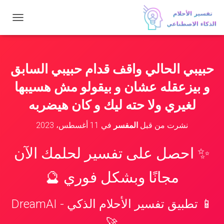
ت
ب
د
ي
ل
حبيبي الحالي واقف قدام حبيبي السابق
ا
ل
و بيزعقله عشان و بيقولو مش هسيبها
ت
ن
لغيري ولا حته ليك و كان هيضربه
ق
ل
نشرت من قبل
المفسر
في
11 أغسطس، 2023
✨ احصل على تفسير لحلمك الآن
مجانًا وبشكل فوري 🔮
📱 تطبيق تفسير الأحلام الذكي - DreamAI
🚀