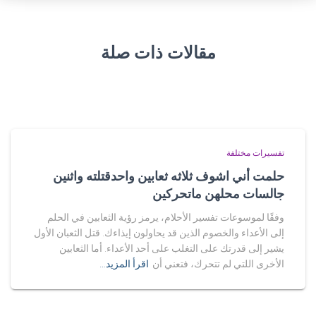
مقالات ذات صلة
تفسيرات مختلفة
حلمت أني اشوف ثلاثه ثعابين واحدقتلته واثنين
جالسات محلهن ماتحركين
وفقًا لموسوعات تفسير الأحلام، يرمز رؤية الثعابين في الحلم
إلى الأعداء والخصوم الذين قد يحاولون إيذاءك. قتل الثعبان الأول
يشير إلى قدرتك على التغلب على أحد الأعداء. أما الثعابين
الأخرى اللتي لم تتحرك، فتعني أن
اقرأ المزيد…