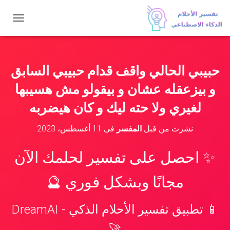
ت
ب
د
ي
ل
حبيبي الحالي واقف قدام حبيبي السابق
ا
ل
و بيزعقله عشان و بيقولو مش هسيبها
ت
ن
لغيري ولا حته ليك و كان هيضربه
ق
ل
نشرت من قبل
المفسر
في
11 أغسطس، 2023
✨ احصل على تفسير لحلمك الآن
مجانًا وبشكل فوري 🔮
📱 تطبيق تفسير الأحلام الذكي - DreamAI
🚀