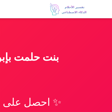
بنت حلمت بإبو
✨ احصل على تف