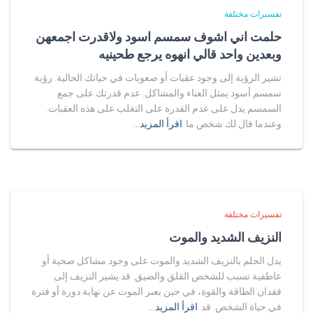
تفسيرات مختلفة
حلمت اني اشوف سمسم اسود ولاقدرت اجمعهن
وبعدين واحد قالي انهوه يرجع طحينيه
تشير الرؤية إلى وجود عقبات أو صعوبات في حياتك الحالية. رؤية
سمسم أسود يمثل العناء والمشاكل. عدم قدرتك على جمع
السمسم يدل على عدم القدرة على التغلب على هذه العقبات.
وعندما قال لك شخص ما
اقرأ المزيد…
تفسيرات مختلفة
النزيف الشديد والموت
يدل الحلم بالنزيف الشديد والموت على وجود مشاكل صحية أو
عاطفية تسبب للشخص القلق والضيق. قد يشير النزيف إلى
فقدان الطاقة والقوة، في حين يعبر الموت عن نهاية دورة أو فترة
في حياة الشخص. قد
اقرأ المزيد…