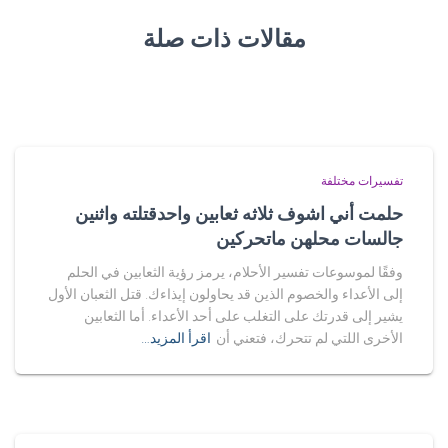
مقالات ذات صلة
تفسيرات مختلفة
حلمت أني اشوف ثلاثه ثعابين واحدقتلته واثنين
جالسات محلهن ماتحركين
وفقًا لموسوعات تفسير الأحلام، يرمز رؤية الثعابين في الحلم
إلى الأعداء والخصوم الذين قد يحاولون إيذاءك. قتل الثعبان الأول
يشير إلى قدرتك على التغلب على أحد الأعداء. أما الثعابين
الأخرى اللتي لم تتحرك، فتعني أن
اقرأ المزيد…