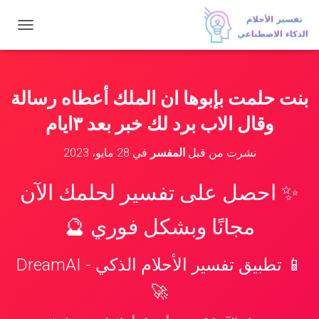
ت
ب
د
ي
ل
بنت حلمت بإبوها ان الملك أعطاه رسالة
ا
ل
وقال الاب برد لك خبر بعد ٣ايام
ت
ن
نشرت من قبل
المفسر
في
28 مايو، 2023
ق
ل
✨ احصل على تفسير لحلمك الآن
مجانًا وبشكل فوري 🔮
📱 تطبيق تفسير الأحلام الذكي - DreamAI
🚀