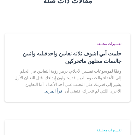
مقالات ذات صلة
تفسيرات مختلفة
حلمت أني اشوف ثلاثه ثعابين واحدقتلته واثنين
جالسات محلهن ماتحركين
وفقًا لموسوعات تفسير الأحلام، يرمز رؤية الثعابين في الحلم
إلى الأعداء والخصوم الذين قد يحاولون إيذاءك. قتل الثعبان الأول
يشير إلى قدرتك على التغلب على أحد الأعداء. أما الثعابين
الأخرى اللتي لم تتحرك، فتعني أن
اقرأ المزيد…
تفسيرات مختلفة