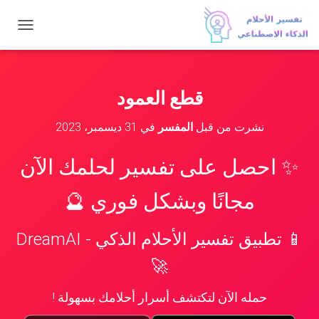
ت
ب
د
ي
ل
قطع العمود
ا
ل
نشرت من قبل
المفسر
في
31 ديسمبر، 2023
ت
ن
ق
✨ احصل على تفسير لحلمك الآن
ل
مجانًا وبشكل فوري 🔮
📱 تطبيق تفسير الأحلام الذكي - DreamAI
🚀
حمله الآن لتكتشف أسرار أحلامك بسهولة !