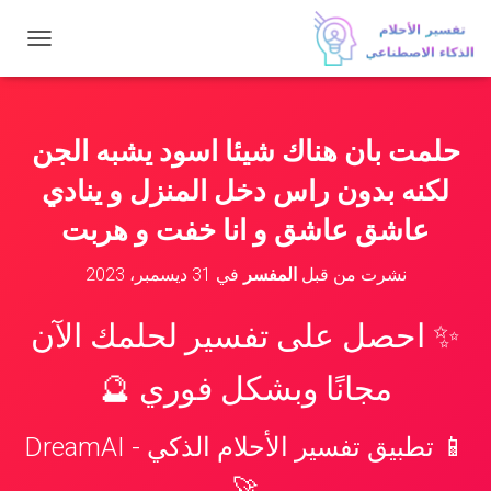
ت
ب
د
ي
ل
حلمت بان هناك شيئا اسود يشبه الجن
ا
ل
لكنه بدون راس دخل المنزل و ينادي
ت
ن
عاشق عاشق و انا خفت و هربت
ق
ل
نشرت من قبل
المفسر
في
31 ديسمبر، 2023
✨ احصل على تفسير لحلمك الآن
مجانًا وبشكل فوري 🔮
📱 تطبيق تفسير الأحلام الذكي - DreamAI
🚀