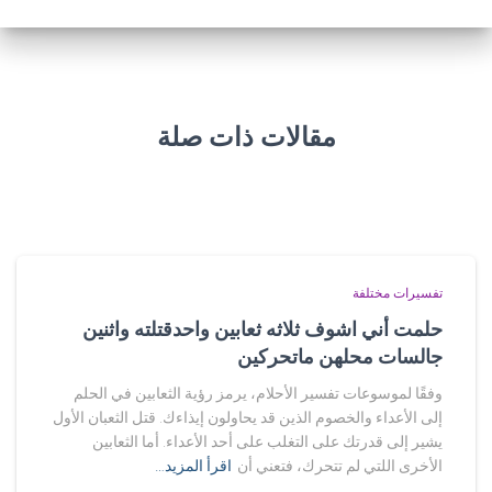
مقالات ذات صلة
تفسيرات مختلفة
حلمت أني اشوف ثلاثه ثعابين واحدقتلته واثنين
جالسات محلهن ماتحركين
وفقًا لموسوعات تفسير الأحلام، يرمز رؤية الثعابين في الحلم
إلى الأعداء والخصوم الذين قد يحاولون إيذاءك. قتل الثعبان الأول
يشير إلى قدرتك على التغلب على أحد الأعداء. أما الثعابين
الأخرى اللتي لم تتحرك، فتعني أن
اقرأ المزيد…