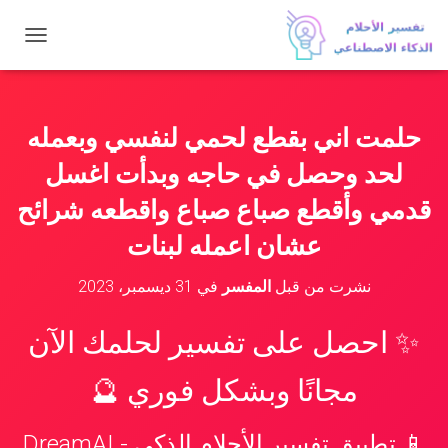
ت
ب
د
ي
ل
حلمت اني بقطع لحمي لنفسي وبعمله
ا
ل
لحد وحصل في حاجه وبدأت اغسل
ت
ن
قدمي وأقطع صباع صباع واقطعه شرائح
ق
عشان اعمله لبنات
ل
نشرت من قبل
المفسر
في
31 ديسمبر، 2023
✨ احصل على تفسير لحلمك الآن
مجانًا وبشكل فوري 🔮
📱 تطبيق تفسير الأحلام الذكي - DreamAI