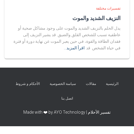
تفسيرات مختلفة
النزيف الشديد والموت
يدل الحلم بالنزيف الشديد والموت على وجود مشاكل صحية أو
عاطفية تسبب للشخص القلق والضيق. قد يشير النزيف إلى
فقدان الطاقة والقوة، في حين يعبر الموت عن نهاية دورة أو فترة
في حياة الشخص. قد
اقرأ المزيد…
الرئيسية
مقالات
سياسة الخصوصية
الأحكام و شروط
اتصل بنا
تفسير الأحلام | Made with ❤️ by AYO Technology