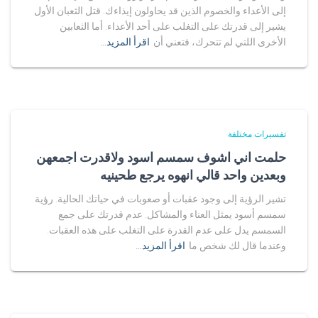
إلى الأعداء والخصوم الذين قد يحاولون إيذاءك. قتل الثعبان الأول
يشير إلى قدرتك على التغلب على أحد الأعداء. أما الثعابين
الأخرى اللتي لم تتحرك، فتعني أن
اقرأ المزيد…
تفسيرات مختلفة
حلمت اني اشوف سمسم اسود ولاقدرت اجمعهن
وبعدين واحد قالي انهوه يرجع طحينيه
تشير الرؤية إلى وجود عقبات أو صعوبات في حياتك الحالية. رؤية
سمسم أسود يمثل العناء والمشاكل. عدم قدرتك على جمع
السمسم يدل على عدم القدرة على التغلب على هذه العقبات.
وعندما قال لك شخص ما
اقرأ المزيد…