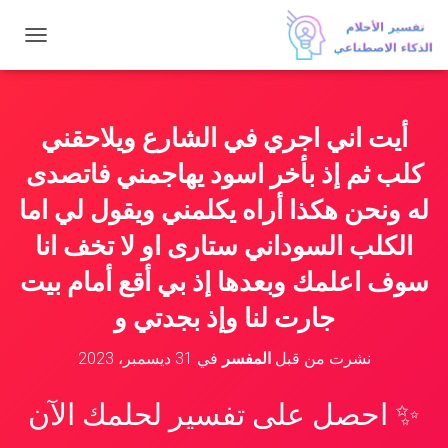
ت
ب
د
ي
ل
أيت اني اجري في الشارع ويلاحقني
ا
ل
كلب ثم إذ بأخر اسود يهاجمني فاتصدى
ت
ن
له ونحن هكذا أراه يكلمني ويقول لي اما
ق
الكلب السوداني ستارى او لا تخف انا
ل
سوف اعلمك وبعدها إذ بي أقع أمام بيت
جارت لنا وإذ بجدتي و
نشرت من قبل
المفسر
في
31 ديسمبر، 2023
✨ احصل على تفسير لحلمك الآن