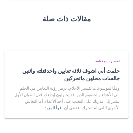
مقالات ذات صلة
تفسيرات مختلفة
حلمت أني اشوف ثلاثه ثعابين واحدقتلته واثنين
جالسات محلهن ماتحركين
وفقًا لموسوعات تفسير الأحلام، يرمز رؤية الثعابين في الحلم
إلى الأعداء والخصوم الذين قد يحاولون إيذاءك. قتل الثعبان الأول
يشير إلى قدرتك على التغلب على أحد الأعداء. أما الثعابين
الأخرى اللتي لم تتحرك، فتعني أن
اقرأ المزيد…