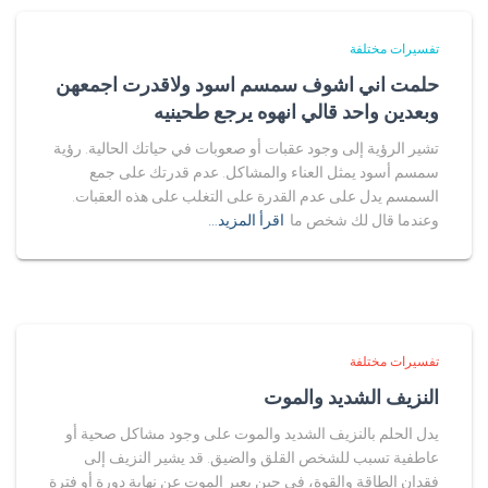
تفسيرات مختلفة
حلمت اني اشوف سمسم اسود ولاقدرت اجمعهن
وبعدين واحد قالي انهوه يرجع طحينيه
تشير الرؤية إلى وجود عقبات أو صعوبات في حياتك الحالية. رؤية
سمسم أسود يمثل العناء والمشاكل. عدم قدرتك على جمع
السمسم يدل على عدم القدرة على التغلب على هذه العقبات.
وعندما قال لك شخص ما
اقرأ المزيد…
تفسيرات مختلفة
النزيف الشديد والموت
يدل الحلم بالنزيف الشديد والموت على وجود مشاكل صحية أو
عاطفية تسبب للشخص القلق والضيق. قد يشير النزيف إلى
فقدان الطاقة والقوة، في حين يعبر الموت عن نهاية دورة أو فترة