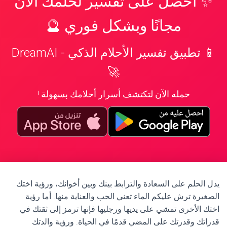
✨ احصل على تفسير لحلمك الآن
مجانًا وبشكل فوري 🔮
📱 تطبيق تفسير الأحلام الذكي - DreamAI
🚀
حمله الآن لتكتشف أسرار أحلامك بسهولة !
يدل الحلم على السعادة والترابط بينك وبين أخوانك، ورؤية اختك
الصغيرة ترش عليكم الماء تعني الحب والعناية منها. أما رؤية
اختك الأخرى تمشي على يديها ورجليها فإنها ترمز إلى ثقتك في
قدراتك وقدرتك على المضي قدمًا في الحياة. ورؤية والدتك