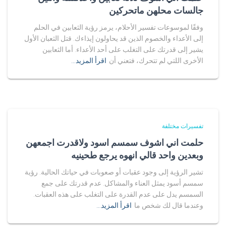
جالسات محلهن ماتحركين
وفقًا لموسوعات تفسير الأحلام، يرمز رؤية الثعابين في الحلم
إلى الأعداء والخصوم الذين قد يحاولون إيذاءك. قتل الثعبان الأول
يشير إلى قدرتك على التغلب على أحد الأعداء. أما الثعابين
الأخرى اللتي لم تتحرك، فتعني أن
اقرأ المزيد…
تفسيرات مختلفة
حلمت اني اشوف سمسم اسود ولاقدرت اجمعهن
وبعدين واحد قالي انهوه يرجع طحينيه
تشير الرؤية إلى وجود عقبات أو صعوبات في حياتك الحالية. رؤية
سمسم أسود يمثل العناء والمشاكل. عدم قدرتك على جمع
السمسم يدل على عدم القدرة على التغلب على هذه العقبات.
وعندما قال لك شخص ما
اقرأ المزيد…