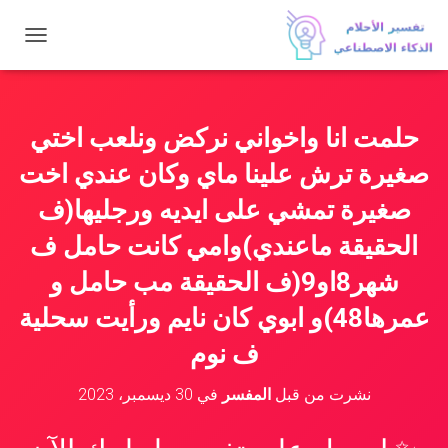
ت
ب
د
ي
ل
حلمت انا واخواني نركض ونلعب اختي
ا
ل
صغيرة ترش علينا ماي وكان عندي اخت
ت
ن
صغيرة تمشي على ايديه ورجليها(ف
ق
الحقيقة ماعندي)وامي كانت حامل ف
ل
شهر8او9(ف الحقيقة مب حامل و
عمرها48)و ابوي كان نايم ورأيت سحلية
ف نوم
نشرت من قبل
المفسر
في
30 ديسمبر، 2023