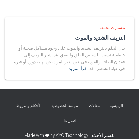
تفسيرات مختلفة
النزيف الشديد والموت
يدل الحلم بالنزيف الشديد والموت على وجود مشاكل صحية أو
عاطفية تسبب للشخص القلق والضيق. قد يشير النزيف إلى
فقدان الطاقة والقوة، في حين يعبر الموت عن نهاية دورة أو فترة
في حياة الشخص. قد
اقرأ المزيد…
الرئيسية
مقالات
سياسة الخصوصية
الأحكام و شروط
اتصل بنا
تفسير الأحلام | Made with ❤️ by AYO Technology