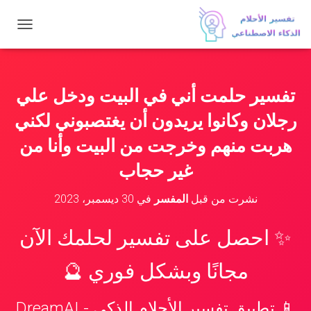
ت
ب
د
ي
ل
تفسير حلمت أني في البيت ودخل علي
ا
ل
رجلان وكانوا يريدون أن يغتصبوني لكني
ت
ن
هربت منهم وخرجت من البيت وأنا من
ق
غير حجاب
ل
نشرت من قبل
المفسر
في
30 ديسمبر، 2023
✨ احصل على تفسير لحلمك الآن
مجانًا وبشكل فوري 🔮
📱 تطبيق تفسير الأحلام الذكي - DreamAI