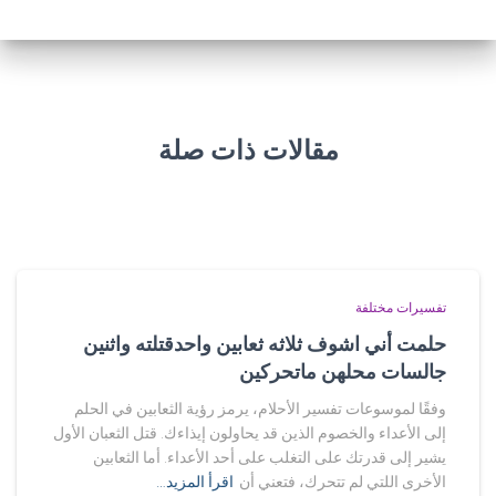
مقالات ذات صلة
تفسيرات مختلفة
حلمت أني اشوف ثلاثه ثعابين واحدقتلته واثنين
جالسات محلهن ماتحركين
وفقًا لموسوعات تفسير الأحلام، يرمز رؤية الثعابين في الحلم
إلى الأعداء والخصوم الذين قد يحاولون إيذاءك. قتل الثعبان الأول
يشير إلى قدرتك على التغلب على أحد الأعداء. أما الثعابين
الأخرى اللتي لم تتحرك، فتعني أن
اقرأ المزيد…