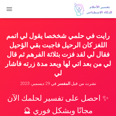
ت
ب
د
ي
ل
رايت في حلمي شخخصا يقول لي اتمم
ا
ل
اللغز كان الرحيل فاجبت بقي الؤحيل
ت
ن
فقال لي لقد فزت بثلاثة الفرهم ثم قال
ق
لي من بعد اتي لها وبعد مدة زرته فاشار
ل
لي
نشرت من قبل
المفسر
في
29 ديسمبر، 2023
✨ احصل على تفسير لحلمك الآن
مجانًا وبشكل فوري 🔮