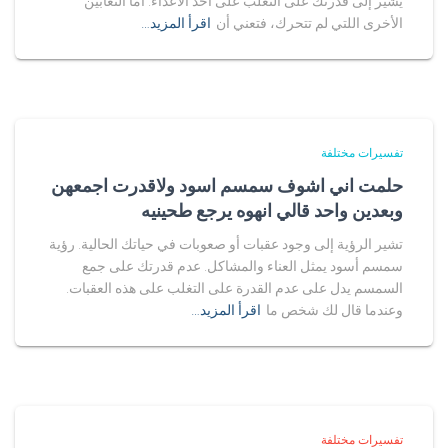
يشير إلى قدرتك على التغلب على أحد الأعداء. أما الثعابين
الأخرى اللتي لم تتحرك، فتعني أن
اقرأ المزيد…
تفسيرات مختلفة
حلمت اني اشوف سمسم اسود ولاقدرت اجمعهن
وبعدين واحد قالي انهوه يرجع طحينيه
تشير الرؤية إلى وجود عقبات أو صعوبات في حياتك الحالية. رؤية
سمسم أسود يمثل العناء والمشاكل. عدم قدرتك على جمع
السمسم يدل على عدم القدرة على التغلب على هذه العقبات.
وعندما قال لك شخص ما
اقرأ المزيد…
تفسيرات مختلفة