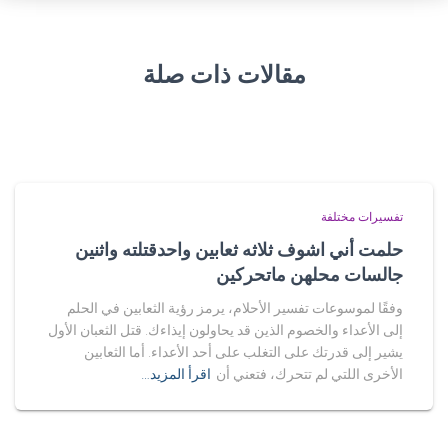
مقالات ذات صلة
تفسيرات مختلفة
حلمت أني اشوف ثلاثه ثعابين واحدقتلته واثنين
جالسات محلهن ماتحركين
وفقًا لموسوعات تفسير الأحلام، يرمز رؤية الثعابين في الحلم
إلى الأعداء والخصوم الذين قد يحاولون إيذاءك. قتل الثعبان الأول
يشير إلى قدرتك على التغلب على أحد الأعداء. أما الثعابين
الأخرى اللتي لم تتحرك، فتعني أن
اقرأ المزيد…