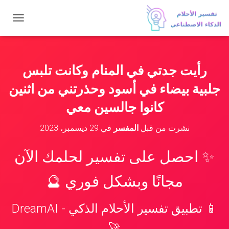
ت
ب
د
ي
ل
رأيت جدتي في المنام وكانت تلبس
ا
ل
جلبية بيضاء في أسود وحذرتني من اثنين
ت
ن
كانوا جالسين معي
ق
ل
نشرت من قبل
المفسر
في
29 ديسمبر، 2023
✨ احصل على تفسير لحلمك الآن
مجانًا وبشكل فوري 🔮
📱 تطبيق تفسير الأحلام الذكي - DreamAI
🚀