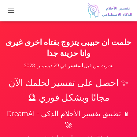
ت
ب
د
ي
ل
حلمت ان حبيبى يتزوج بفتاه اخرى غيرى
ا
ل
وانا حزينة جدا
ت
ن
نشرت من قبل
المفسر
في
29 ديسمبر، 2023
ق
ل
✨ احصل على تفسير لحلمك الآن
مجانًا وبشكل فوري 🔮
📱 تطبيق تفسير الأحلام الذكي - DreamAI
🚀