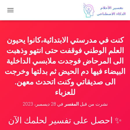
ت
ب
د
ي
ل
كنت في مدرستي الابتدائية،كانوا يحيون
ا
ل
العلم الوطني فوقفت حتى انتهو وذهبت
ت
ن
الى المرحاض فوجدت ملابسي الداخلية
ق
البيضاء فيها دم الحيض ثم بدلتها وخرجت
ل
الى صديقاتي وكنت اتحدث معهن.
للعزباء
نشرت من قبل
المفسر
في
28 ديسمبر، 2023
✨ احصل على تفسير لحلمك الآن