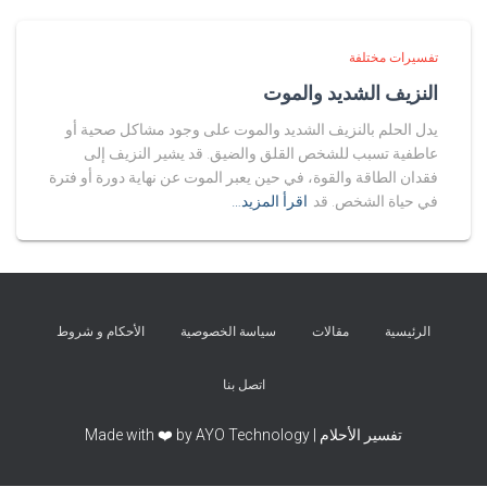
تفسيرات مختلفة
النزيف الشديد والموت
يدل الحلم بالنزيف الشديد والموت على وجود مشاكل صحية أو
عاطفية تسبب للشخص القلق والضيق. قد يشير النزيف إلى
فقدان الطاقة والقوة، في حين يعبر الموت عن نهاية دورة أو فترة
في حياة الشخص. قد
اقرأ المزيد…
الرئيسية
مقالات
سياسة الخصوصية
الأحكام و شروط
اتصل بنا
تفسير الأحلام | Made with ❤️ by AYO Technology