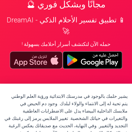
مجانًا وبشكل فوري 🔮
📱 تطبيق تفسير الأحلام الذكي - DreamAI
🚀
حمله الآن لتكتشف أسرار أحلامك بسهولة !
يشير حلمك بالوجود في مدرستك الابتدائية ورؤية العلم الوطني
يتم تحية له إلى الانتماء والولاء لبلدك. وجود دم الحيض في
ملابسك الداخلية البيضاء يدل على الاضطرابات العاطفية
والتغيرات في حياتك الشخصية. تغيير الملابس يرمز إلى رغبتك في
التجديد والتغيير. وفي النهاية، الحديث مع صديقاتك يعكس الرغبة