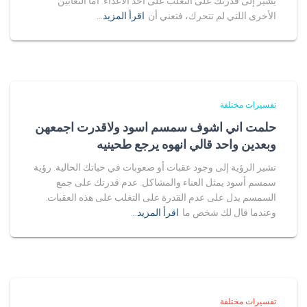
يشير إلى قدرتك على التغلب على أحد الأعداء. أما الثعابين
الأخرى اللتي لم تتحرك، فتعني أن
اقرأ المزيد…
تفسيرات مختلفة
حلمت اني اشوف سمسم اسود ولاقدرت اجمعهن
وبعدين واحد قالي انهوه يرجع طحينيه
تشير الرؤية إلى وجود عقبات أو صعوبات في حياتك الحالية. رؤية
سمسم أسود يمثل العناء والمشاكل. عدم قدرتك على جمع
السمسم يدل على عدم القدرة على التغلب على هذه العقبات.
وعندما قال لك شخص ما
اقرأ المزيد…
تفسيرات مختلفة