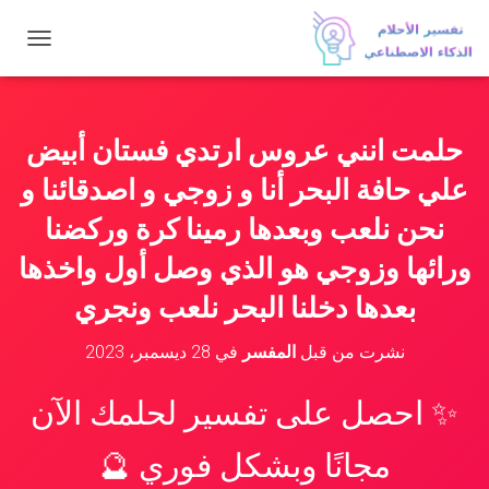
ت
ب
د
ي
ل
حلمت انني عروس ارتدي فستان أبيض
ا
ل
علي حافة البحر أنا و زوجي و اصدقائنا و
ت
ن
نحن نلعب وبعدها رمينا كرة وركضنا
ق
ورائها وزوجي هو الذي وصل أول واخذها
ل
بعدها دخلنا البحر نلعب ونجري
نشرت من قبل
المفسر
في
28 ديسمبر، 2023
✨ احصل على تفسير لحلمك الآن
مجانًا وبشكل فوري 🔮