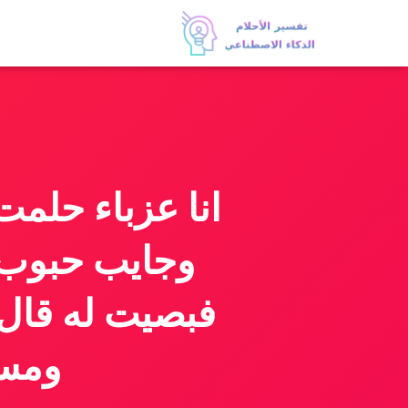
انا عزباء حلمت
وجايب حبوب 
فبصيت له قال 
ومسك