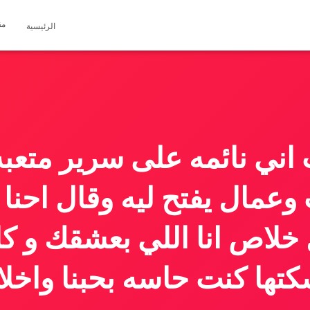
مق
الرئيسية
 اني نائمه على سرير متعب
وعمال يفتح ليه وقال احنا
خلاص انا اللي بعشقك و كا
تها كنت حاسه بحبنا واخلا