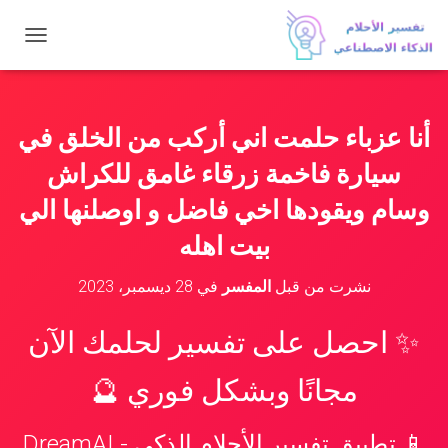
ت
ب
د
ي
ل
أنا عزباء حلمت اني أركب من الخلق في
ا
ل
سيارة فاخمة زرقاء غامق للكراش
ت
ن
وسام ويقودها اخي فاضل و اوصلنها الي
ق
بيت اهله
ل
نشرت من قبل
المفسر
في
28 ديسمبر، 2023
✨ احصل على تفسير لحلمك الآن
مجانًا وبشكل فوري 🔮
📱 تطبيق تفسير الأحلام الذكي - DreamAI