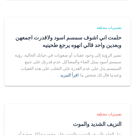
تفسيرات مختلفة
حلمت اني اشوف سمسم اسود ولاقدرت اجمعهن
وبعدين واحد قالي انهوه يرجع طحينيه
تشير الرؤية إلى وجود عقبات أو صعوبات في حياتك الحالية. رؤية
سمسم أسود يمثل العناء والمشاكل. عدم قدرتك على جمع
السمسم يدل على عدم القدرة على التغلب على هذه العقبات.
وعندما قال لك شخص ما
اقرأ المزيد…
تفسيرات مختلفة
النزيف الشديد والموت
يدل الحلم بالنزيف الشديد والموت على وجود مشاكل صحية أو