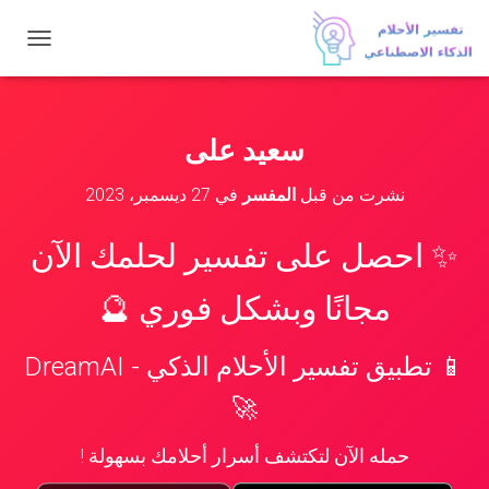
ت
ب
د
ي
ل
سعيد على
ا
ل
نشرت من قبل
المفسر
في
27 ديسمبر، 2023
ت
ن
ق
✨ احصل على تفسير لحلمك الآن
ل
مجانًا وبشكل فوري 🔮
📱 تطبيق تفسير الأحلام الذكي - DreamAI
🚀
حمله الآن لتكتشف أسرار أحلامك بسهولة !