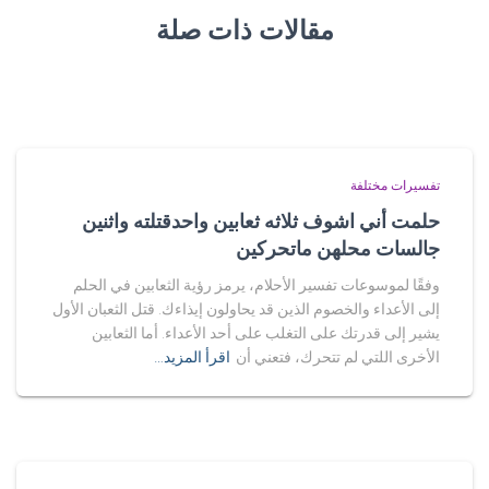
مقالات ذات صلة
تفسيرات مختلفة
حلمت أني اشوف ثلاثه ثعابين واحدقتلته واثنين
جالسات محلهن ماتحركين
وفقًا لموسوعات تفسير الأحلام، يرمز رؤية الثعابين في الحلم
إلى الأعداء والخصوم الذين قد يحاولون إيذاءك. قتل الثعبان الأول
يشير إلى قدرتك على التغلب على أحد الأعداء. أما الثعابين
الأخرى اللتي لم تتحرك، فتعني أن
اقرأ المزيد…