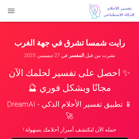
ت
ب
د
ي
ل
رايت شمسا تشرق في جهة الغرب
ا
ل
نشرت من قبل
المفسر
في
27 ديسمبر، 2023
ت
ن
ق
✨ احصل على تفسير لحلمك الآن
ل
مجانًا وبشكل فوري 🔮
📱 تطبيق تفسير الأحلام الذكي - DreamAI
🚀
حمله الآن لتكتشف أسرار أحلامك بسهولة !