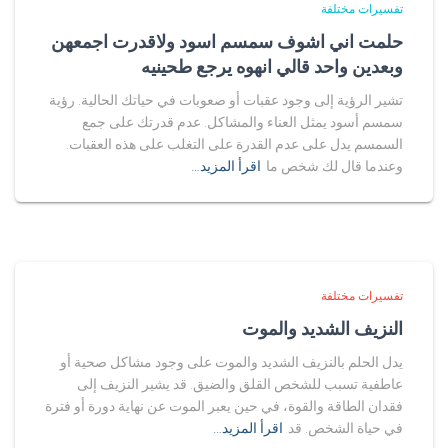
تفسيرات مختلفة
حلمت اني اشوف سمسم اسود ولاقدرت اجمعهن
وبعدين واحد قالي انهوه يرجع طحينيه
تشير الرؤية إلى وجود عقبات أو صعوبات في حياتك الحالية. رؤية
سمسم أسود يمثل العناء والمشاكل. عدم قدرتك على جمع
السمسم يدل على عدم القدرة على التغلب على هذه العقبات.
وعندما قال لك شخص ما
اقرأ المزيد…
تفسيرات مختلفة
النزيف الشديد والموت
يدل الحلم بالنزيف الشديد والموت على وجود مشاكل صحية أو
عاطفية تسبب للشخص القلق والضيق. قد يشير النزيف إلى
فقدان الطاقة والقوة، في حين يعبر الموت عن نهاية دورة أو فترة
في حياة الشخص. قد
اقرأ المزيد…