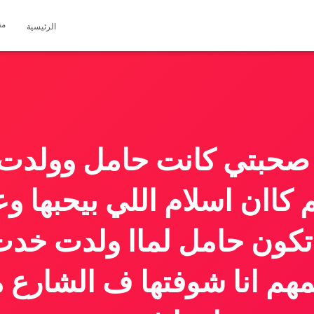
مق
الرئيسية
 صحبتي كانت حامل وولد
كاان اسلام اللي بيحبها وع
تكون حامل لماا ولدت خدت
مهم انا شوفتها ف الشارع