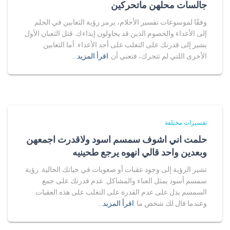
جالسات محلهن ماتحركين
وفقًا لموسوعات تفسير الأحلام، يرمز رؤية الثعابين في الحلم
إلى الأعداء والخصوم الذين قد يحاولون إيذاءك. قتل الثعبان الأول
يشير إلى قدرتك على التغلب على أحد الأعداء. أما الثعابين
الأخرى اللتي لم تتحرك، فتعني أن
اقرأ المزيد…
تفسيرات مختلفة
حلمت اني اشوف سمسم اسود ولاقدرت اجمعهن
وبعدين واحد قالي انهوه يرجع طحينيه
تشير الرؤية إلى وجود عقبات أو صعوبات في حياتك الحالية. رؤية
سمسم أسود يمثل العناء والمشاكل. عدم قدرتك على جمع
السمسم يدل على عدم القدرة على التغلب على هذه العقبات.
وعندما قال لك شخص ما
اقرأ المزيد…