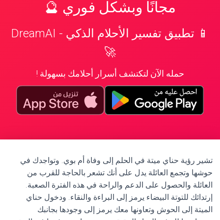
مجانًا وبشكل فوري 🔮
📱 تطبيق تفسير الأحلام الذكي - DreamAI
🚀
حمله الآن لتكتشف أسرار أحلامك بسهولة !
تشير رؤية حناي ميتة في الحلم إلى وفاة أم بوي. وتواجدك في
حوشها وتجمع العائلة يدل على أنك تشعر بالحاجة للقرب من
العائلة والحصول على الدعم والراحة في هذه الفترة الصعبة.
إرتدائك للتوتة البيضاء يرمز إلى البراءة والنقاء. ودخول حناي
الميتة إلى الحوش وتعاونها معك يرمز إلى وجودها بجانبك