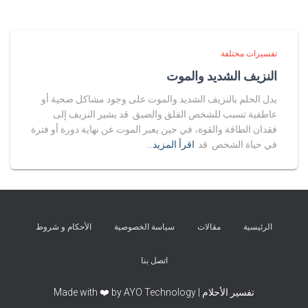
تفسيرات مختلفة
النزيف الشديد والموت
يدل الحلم بالنزيف الشديد والموت على وجود مشاكل صحية أو
عاطفية تسبب للشخص القلق والضيق. قد يشير النزيف إلى
فقدان الطاقة والقوة، في حين يعبر الموت عن نهاية دورة أو فترة
في حياة الشخص. قد
اقرأ المزيد…
الرئيسية
مقالات
سياسة الخصوصية
الأحكام و شروط
اتصل بنا
تفسير الأحلام | Made with ❤️ by AYO Technology