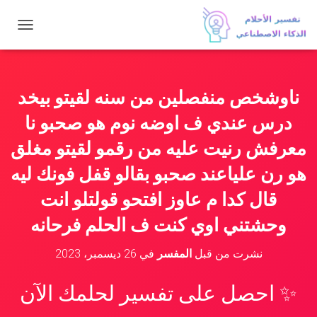
ت
ب
د
ي
ل
ناوشخص منفصلين من سنه لقيتو بيخد
ا
ل
درس عندي ف اوضه نوم هو صحبو نا
ت
ن
معرفش رنيت عليه من رقمو لقيتو مغلق
ق
هو رن علياعند صحبو بقالو قفل فونك ليه
ل
قال كدا م عاوز افتحو قولتلو انت
وحشتني اوي كنت ف الحلم فرحانه
نشرت من قبل
المفسر
في
26 ديسمبر، 2023
✨ احصل على تفسير لحلمك الآن