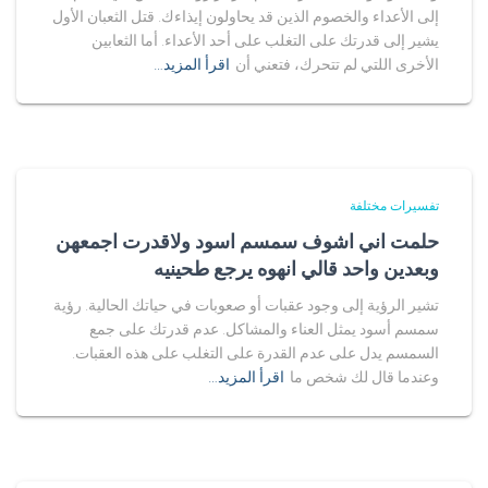
إلى الأعداء والخصوم الذين قد يحاولون إيذاءك. قتل الثعبان الأول
يشير إلى قدرتك على التغلب على أحد الأعداء. أما الثعابين
الأخرى اللتي لم تتحرك، فتعني أن
اقرأ المزيد…
تفسيرات مختلفة
حلمت اني اشوف سمسم اسود ولاقدرت اجمعهن
وبعدين واحد قالي انهوه يرجع طحينيه
تشير الرؤية إلى وجود عقبات أو صعوبات في حياتك الحالية. رؤية
سمسم أسود يمثل العناء والمشاكل. عدم قدرتك على جمع
السمسم يدل على عدم القدرة على التغلب على هذه العقبات.
وعندما قال لك شخص ما
اقرأ المزيد…