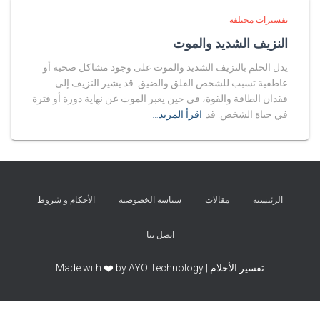
تفسيرات مختلفة
النزيف الشديد والموت
يدل الحلم بالنزيف الشديد والموت على وجود مشاكل صحية أو
عاطفية تسبب للشخص القلق والضيق. قد يشير النزيف إلى
فقدان الطاقة والقوة، في حين يعبر الموت عن نهاية دورة أو فترة
في حياة الشخص. قد
اقرأ المزيد…
الرئيسية
مقالات
سياسة الخصوصية
الأحكام و شروط
اتصل بنا
تفسير الأحلام | Made with ❤️ by AYO Technology