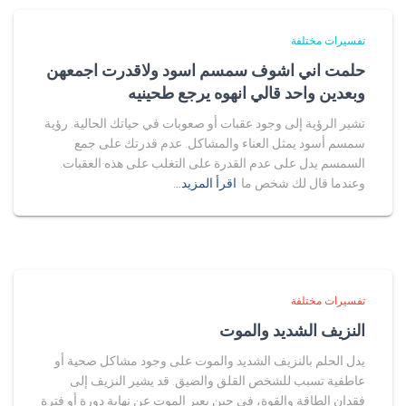
تفسيرات مختلفة
حلمت اني اشوف سمسم اسود ولاقدرت اجمعهن
وبعدين واحد قالي انهوه يرجع طحينيه
تشير الرؤية إلى وجود عقبات أو صعوبات في حياتك الحالية. رؤية
سمسم أسود يمثل العناء والمشاكل. عدم قدرتك على جمع
السمسم يدل على عدم القدرة على التغلب على هذه العقبات.
وعندما قال لك شخص ما
اقرأ المزيد…
تفسيرات مختلفة
النزيف الشديد والموت
يدل الحلم بالنزيف الشديد والموت على وجود مشاكل صحية أو
عاطفية تسبب للشخص القلق والضيق. قد يشير النزيف إلى
فقدان الطاقة والقوة، في حين يعبر الموت عن نهاية دورة أو فترة