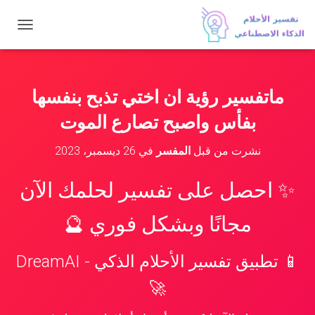
ت
ب
د
ي
ل
ماتفسير رؤية ان اختي تذبح بنفسها
ا
ل
بفأس واصبح تصارع الموت
ت
ن
نشرت من قبل
المفسر
في
26 ديسمبر، 2023
ق
ل
✨ احصل على تفسير لحلمك الآن
مجانًا وبشكل فوري 🔮
📱 تطبيق تفسير الأحلام الذكي - DreamAI
🚀