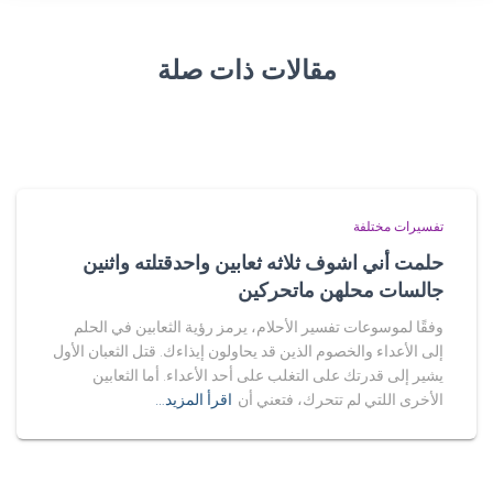
مقالات ذات صلة
تفسيرات مختلفة
حلمت أني اشوف ثلاثه ثعابين واحدقتلته واثنين
جالسات محلهن ماتحركين
وفقًا لموسوعات تفسير الأحلام، يرمز رؤية الثعابين في الحلم
إلى الأعداء والخصوم الذين قد يحاولون إيذاءك. قتل الثعبان الأول
يشير إلى قدرتك على التغلب على أحد الأعداء. أما الثعابين
الأخرى اللتي لم تتحرك، فتعني أن
اقرأ المزيد…