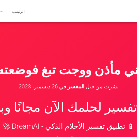
مق
الرئيسية
ي مأذن ووجت تبغ فوضعته
نشرت من قبل
المفسر
في
26 ديسمبر، 2023
سير لحلمك الآن مجانًا و
📱 تطبيق تفسير الأحلام الذكي - DreamAI 🚀