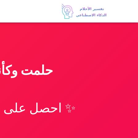
حلمت وكأن
✨ احصل على تف