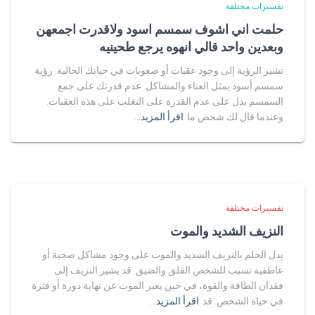
تفسيرات مختلفة
حلمت اني اشوف سمسم اسود ولاقدرت اجمعهن
وبعدين واحد قالي انهوه يرجع طحينيه
تشير الرؤية إلى وجود عقبات أو صعوبات في حياتك الحالية. رؤية
سمسم أسود يمثل العناء والمشاكل. عدم قدرتك على جمع
السمسم يدل على عدم القدرة على التغلب على هذه العقبات.
وعندما قال لك شخص ما
اقرأ المزيد…
تفسيرات مختلفة
النزيف الشديد والموت
يدل الحلم بالنزيف الشديد والموت على وجود مشاكل صحية أو
عاطفية تسبب للشخص القلق والضيق. قد يشير النزيف إلى
فقدان الطاقة والقوة، في حين يعبر الموت عن نهاية دورة أو فترة
في حياة الشخص. قد
اقرأ المزيد…