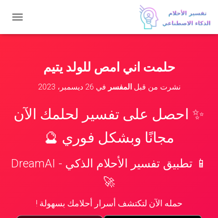
ت
ب
د
ي
ل
حلمت اني امص للولد يتيم
ا
ل
نشرت من قبل
المفسر
في
26 ديسمبر، 2023
ت
ن
ق
✨ احصل على تفسير لحلمك الآن
ل
مجانًا وبشكل فوري 🔮
📱 تطبيق تفسير الأحلام الذكي - DreamAI
🚀
حمله الآن لتكتشف أسرار أحلامك بسهولة !