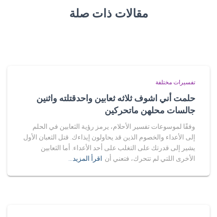
مقالات ذات صلة
تفسيرات مختلفة
حلمت أني اشوف ثلاثه ثعابين واحدقتلته واثنين
جالسات محلهن ماتحركين
وفقًا لموسوعات تفسير الأحلام، يرمز رؤية الثعابين في الحلم
إلى الأعداء والخصوم الذين قد يحاولون إيذاءك. قتل الثعبان الأول
يشير إلى قدرتك على التغلب على أحد الأعداء. أما الثعابين
الأخرى اللتي لم تتحرك، فتعني أن
اقرأ المزيد…