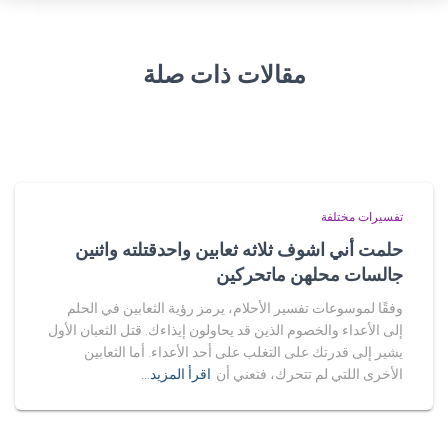
مقالات ذات صلة
تفسيرات مختلفة
حلمت أني اشوف ثلاثه ثعابين واحدقتلته واثنين
جالسات محلهن ماتحركين
وفقًا لموسوعات تفسير الأحلام، يرمز رؤية الثعابين في الحلم
إلى الأعداء والخصوم الذين قد يحاولون إيذاءك. قتل الثعبان الأول
يشير إلى قدرتك على التغلب على أحد الأعداء. أما الثعابين
الأخرى اللتي لم تتحرك، فتعني أن
اقرأ المزيد…