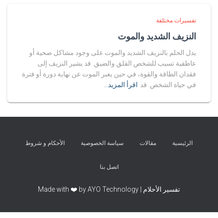
تفسيرات مختلفة
النزيف الشديد والموت
يدل الحلم بالنزيف الشديد والموت على وجود مشاكل صحية أو
عاطفية تسبب للشخص القلق والضيق. قد يشير النزيف إلى
فقدان الطاقة والقوة، في حين يعبر الموت عن نهاية دورة أو فترة
في حياة الشخص. قد
اقرأ المزيد…
الرئيسية
مقالات
سياسة الخصوصية
الأحكام و شروط
اتصل بنا
تفسير الأحلام | Made with ❤️ by AYO Technology