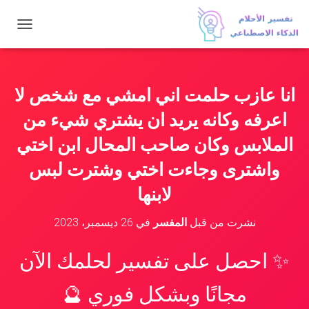
ت
ب
د
ي
ل
انا عازب حلمت اني امشي مع شخص لا
ا
ل
اعرفه وكانه يريد ان يشتري شيء من
ت
ن
الملابس وكان صاحب المحال ابن اختي
ق
واشترى وجاءت اختي وشترت لبس
ل
لابنها
نشرت من قبل
المفسر
في
26 ديسمبر، 2023
✨ احصل على تفسير لحلمك الآن
مجانًا وبشكل فوري 🔮