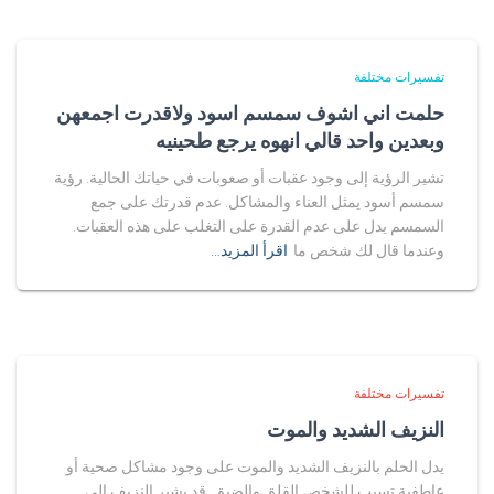
تفسيرات مختلفة
حلمت اني اشوف سمسم اسود ولاقدرت اجمعهن
وبعدين واحد قالي انهوه يرجع طحينيه
تشير الرؤية إلى وجود عقبات أو صعوبات في حياتك الحالية. رؤية
سمسم أسود يمثل العناء والمشاكل. عدم قدرتك على جمع
السمسم يدل على عدم القدرة على التغلب على هذه العقبات.
وعندما قال لك شخص ما
اقرأ المزيد…
تفسيرات مختلفة
النزيف الشديد والموت
يدل الحلم بالنزيف الشديد والموت على وجود مشاكل صحية أو
عاطفية تسبب للشخص القلق والضيق. قد يشير النزيف إلى