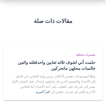
مقالات ذات صلة
تفسيرات مختلفة
حلمت أني اشوف ثلاثه ثعابين واحدقتلته واثنين
جالسات محلهن ماتحركين
وفقًا لموسوعات تفسير الأحلام، يرمز رؤية الثعابين في الحلم
إلى الأعداء والخصوم الذين قد يحاولون إيذاءك. قتل الثعبان الأول
يشير إلى قدرتك على التغلب على أحد الأعداء. أما الثعابين
الأخرى اللتي لم تتحرك، فتعني أن
اقرأ المزيد…