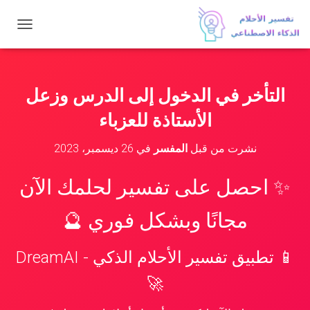
ت
ب
د
ي
ل
التأخر في الدخول إلى الدرس وزعل
ا
ل
الأستاذة للعزباء
ت
ن
نشرت من قبل
المفسر
في
26 ديسمبر، 2023
ق
ل
✨ احصل على تفسير لحلمك الآن
مجانًا وبشكل فوري 🔮
📱 تطبيق تفسير الأحلام الذكي - DreamAI
🚀