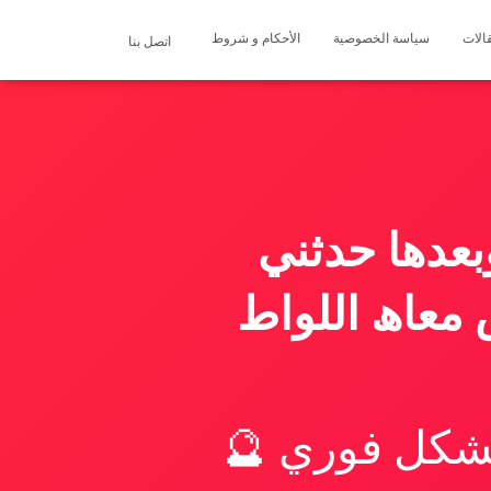
الات
سياسة الخصوصية
الأحكام و شروط
اتصل بنا
عدھا حدثني
معاھ اللواط
بشكل فوري 🔮