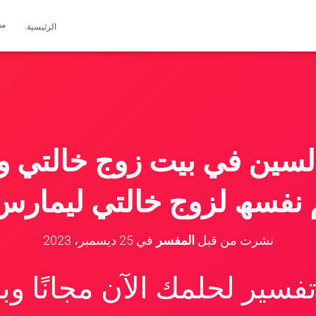
مق
الرئيسية
لسين في بيت زوج خالتي وب
 نفسھ لزوج خالتي ليمارس 
نشرت من قبل
المفسر
في
25 ديسمبر، 2023
سير لحلمك الآن مجانًا و