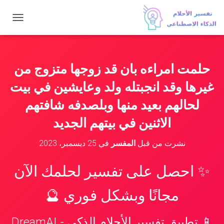
ت
ب
د
ي
ل
حلمت امراءه بان قد زوجها متزوج من
ا
ل
غيرها وقد انجبتله ولد وعايشين في بيت
ت
ن
لحالهم بعيد منها وبلصدفه شافتهم
ق
الاثنين في بيتهم الجديد
ل
نشرت من قبل
المفسر
في
25 ديسمبر، 2023
✨ احصل على تفسير لحلمك الآن
مجانًا وبشكل فوري 🔮
📱 تطبيق تفسير الأحلام الذكي - DreamAI