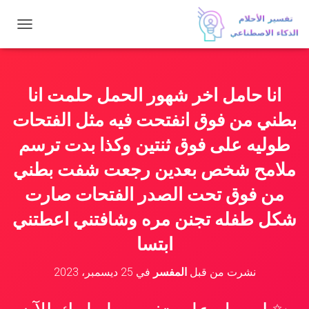
ت
ب
د
ي
ل
انا حامل اخر شهور الحمل حلمت انا
ا
ل
بطني من فوق انفتحت فيه مثل الفتحات
ت
ن
طوليه على فوق ثنتين وكذا بدت ترسم
ق
ملامح شخص بعدين رجعت شفت بطني
ل
من فوق تحت الصدر الفتحات صارت
شكل طفله تجنن مره وشافتني اعطتني
ابتسا
نشرت من قبل
المفسر
في
25 ديسمبر، 2023