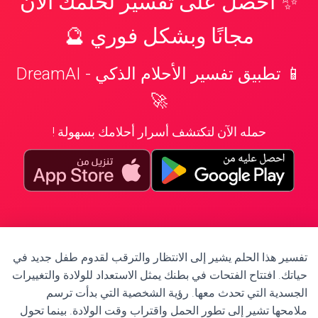
✨ احصل على تفسير لحلمك الآن
مجانًا وبشكل فوري 🔮
📱 تطبيق تفسير الأحلام الذكي - DreamAI
🚀
حمله الآن لتكتشف أسرار أحلامك بسهولة !
تفسير هذا الحلم يشير إلى الانتظار والترقب لقدوم طفل جديد في
حياتك. افتتاح الفتحات في بطنك يمثل الاستعداد للولادة والتغييرات
الجسدية التي تحدث معها. رؤية الشخصية التي بدأت ترسم
ملامحها تشير إلى تطور الحمل واقتراب وقت الولادة. بينما تحول