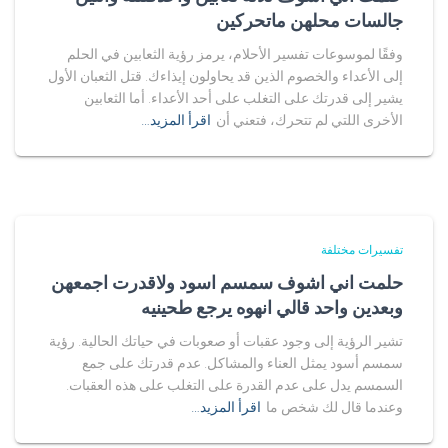
جالسات محلهن ماتحركين
وفقًا لموسوعات تفسير الأحلام، يرمز رؤية الثعابين في الحلم
إلى الأعداء والخصوم الذين قد يحاولون إيذاءك. قتل الثعبان الأول
يشير إلى قدرتك على التغلب على أحد الأعداء. أما الثعابين
الأخرى اللتي لم تتحرك، فتعني أن
اقرأ المزيد…
تفسيرات مختلفة
حلمت اني اشوف سمسم اسود ولاقدرت اجمعهن
وبعدين واحد قالي انهوه يرجع طحينيه
تشير الرؤية إلى وجود عقبات أو صعوبات في حياتك الحالية. رؤية
سمسم أسود يمثل العناء والمشاكل. عدم قدرتك على جمع
السمسم يدل على عدم القدرة على التغلب على هذه العقبات.
وعندما قال لك شخص ما
اقرأ المزيد…