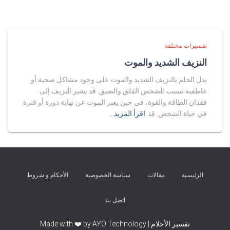
تفسيرات مختلفة
النزيف الشديد والموت
يدل الحلم بالنزيف الشديد والموت على وجود مشاكل صحية أو
عاطفية تسبب للشخص القلق والضيق. قد يشير النزيف إلى
فقدان الطاقة والقوة، في حين يعبر الموت عن نهاية دورة أو فترة
في حياة الشخص. قد
اقرأ المزيد…
الرئيسية
مقالات
سياسة الخصوصية
الأحكام و شروط
اتصل بنا
تفسير الأحلام | Made with ❤️ by AYO Technology