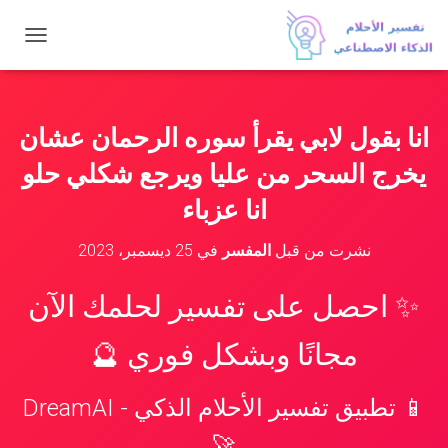
ت
ب
د
ي
ل
انا بقول لابي يقرأ سوره الرحمان عشان
ا
ل
يخرج السحر من عليا ويرجع شكلي حلو
ت
ن
انا عزباء
ق
ل
نشرت من قبل
المفسر
في
25 ديسمبر، 2023
✨ احصل على تفسير لحلمك الآن
مجانًا وبشكل فوري 🔮
📱 تطبيق تفسير الأحلام الذكي - DreamAI
🚀