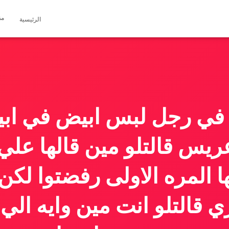
مق
الرئيسية
في رجل لبس ابيض في ابيض
 عريس قالتلو مين قالها عل
ا المره الاولى رفضتوا لكن 
قالتلو انت مين وايه الي