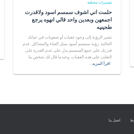
تفسيرات مختلفة
حلمت اني اشوف سمسم اسود ولاقدرت
اجمعهن وبعدين واحد قالي انهوه يرجع
طحينيه
تشير الرؤية إلى وجود عقبات أو صعوبات في حياتك
الحالية. رؤية سمسم أسود يمثل العناء والمشاكل. عدم
قدرتك على جمع السمسم يدل على عدم القدرة على
التغلب على هذه العقبات. وعندما قال لك شخص ما
اقرأ المزيد…
وط
اتصل بنا