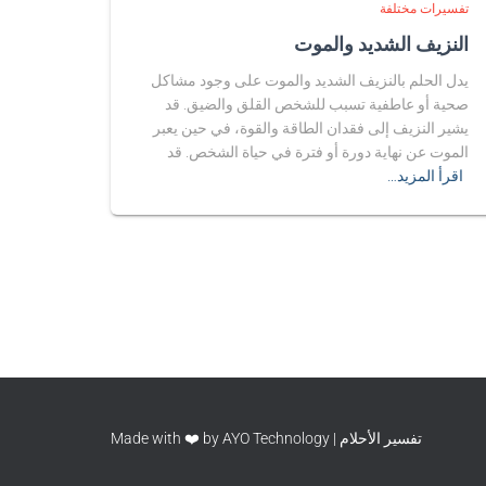
تفسيرات مختلفة
النزيف الشديد والموت
يدل الحلم بالنزيف الشديد والموت على وجود مشاكل
صحية أو عاطفية تسبب للشخص القلق والضيق. قد
يشير النزيف إلى فقدان الطاقة والقوة، في حين يعبر
الموت عن نهاية دورة أو فترة في حياة الشخص. قد
اقرأ المزيد…
تفسير الأحلام | Made with ❤️ by AYO Technology