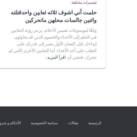
تفسيرات مختلفة
حلمت أني اشوف ثلاثه ثعابين واحدقتلته
واثنين جالسات محلهن ماتحركين
وفقًا لموسوعات تفسير الأحلام، يرمز رؤية الثعابين
في الحلم إلى الأعداء والخصوم الذين قد يحاولون
إيذاءك. قتل الثعبان الأول يشير إلى قدرتك على
التغلب على أحد الأعداء. أما الثعابين الأخرى اللتي لم
تتحرك، فتعني أن
اقرأ المزيد…
الرئيسية
مقالات
سياسة الخصوصية
الأحكام و شر