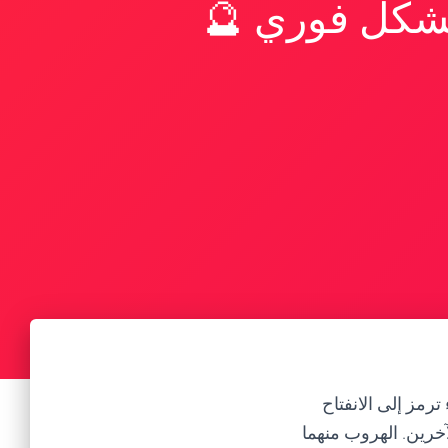
بشكل فوري 🔮
رمز إلى الانفتاح
آخرين. الهروب منهما