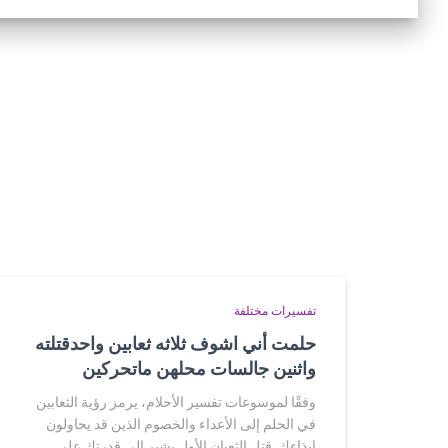
تفسيرات مختلفة
حلمت أني اشوف ثلاثه ثعابين واحدقتلته
واثنين جالسات محلهن ماتحركين
وفقًا لموسوعات تفسير الأحلام، يرمز رؤية الثعابين
في الحلم إلى الأعداء والخصوم الذين قد يحاولون
إيذاءك. قتل الثعبان الأول يشير إلى قدرتك على