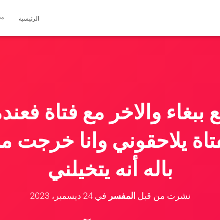
مق
الرئيسية
ببغاء والاخر مع فتاة فعندم
فتاة يلاحقوني وانا خرجت م
باله أنه يتخيلني
نشرت من قبل
المفسر
في
24 ديسمبر، 2023