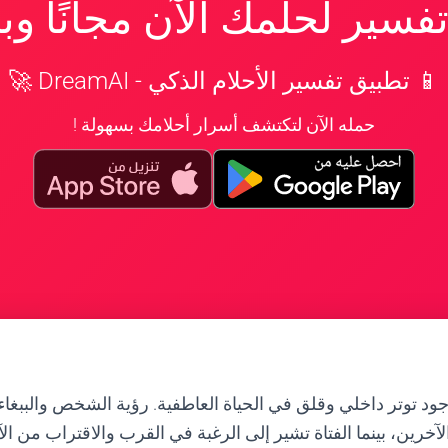
سير لحلمك الآن مجانًا و
📱 تطبيق تفسير الأحلام الذكي - DreamAI 🚀
حمله الآن لتكتشف أسرار أحلامك بسهولة !
ود توتر داخلي وقلق في الحياة العاطفية. رؤية الشخص والببغاء ت
آخرين، بينما الفتاة تشير إلى الرغبة في القرب والاقتراب من ال