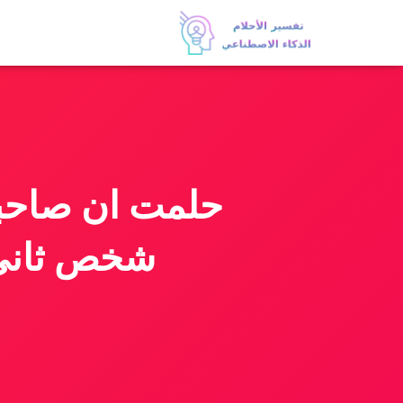
حلمت ان صاحبت
شخص ثاني و