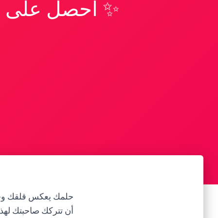
✨ احصل على تف
حلمك يعكس قلقك وخوف
أن تتركك صاحبتك لهذا