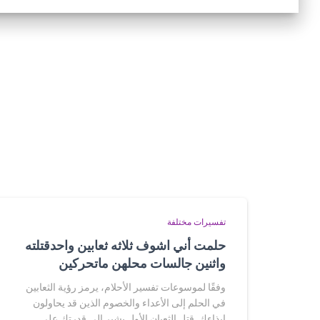
تفسيرات مختلفة
حلمت أني اشوف ثلاثه ثعابين واحدقتلته
واثنين جالسات محلهن ماتحركين
وفقًا لموسوعات تفسير الأحلام، يرمز رؤية الثعابين
في الحلم إلى الأعداء والخصوم الذين قد يحاولون
إيذاءك. قتل الثعبان الأول يشير إلى قدرتك على