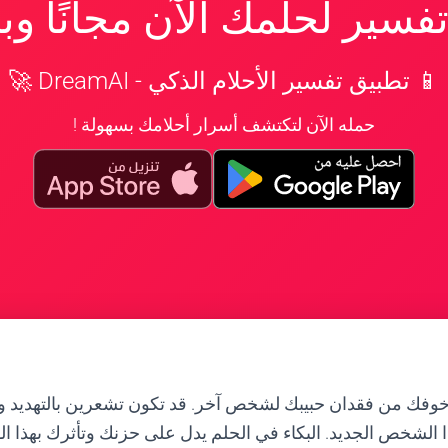
سير لحلمك الآن مجانًا و
📱 تطبيق تفسير الأحلام الذكي - DreamAI 🚀
حمله الآن لتكتشف أسرار أحلامك بسهولة !
ك من فقدان حبيبك لشخص آخر. قد تكون تشعرين بالتهديد وال
 الشخص الجديد. البكاء في الحلم يدل على حزنك وتأثرك بهذا ال