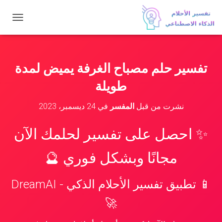
ت
ب
د
ي
ل
تفسير حلم مصباح الغرفة يميض لمدة
ا
ل
طويلة
ت
ن
نشرت من قبل
المفسر
في
24 ديسمبر، 2023
ق
ل
✨ احصل على تفسير لحلمك الآن
مجانًا وبشكل فوري 🔮
📱 تطبيق تفسير الأحلام الذكي - DreamAI
🚀