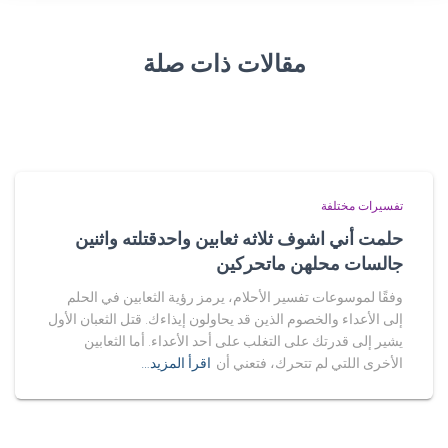
مقالات ذات صلة
تفسيرات مختلفة
حلمت أني اشوف ثلاثه ثعابين واحدقتلته واثنين
جالسات محلهن ماتحركين
وفقًا لموسوعات تفسير الأحلام، يرمز رؤية الثعابين في الحلم
إلى الأعداء والخصوم الذين قد يحاولون إيذاءك. قتل الثعبان الأول
يشير إلى قدرتك على التغلب على أحد الأعداء. أما الثعابين
الأخرى اللتي لم تتحرك، فتعني أن
اقرأ المزيد…