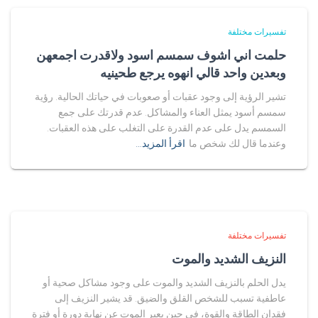
تفسيرات مختلفة
حلمت اني اشوف سمسم اسود ولاقدرت اجمعهن
وبعدين واحد قالي انهوه يرجع طحينيه
تشير الرؤية إلى وجود عقبات أو صعوبات في حياتك الحالية. رؤية
سمسم أسود يمثل العناء والمشاكل. عدم قدرتك على جمع
السمسم يدل على عدم القدرة على التغلب على هذه العقبات.
وعندما قال لك شخص ما
اقرأ المزيد…
تفسيرات مختلفة
النزيف الشديد والموت
يدل الحلم بالنزيف الشديد والموت على وجود مشاكل صحية أو
عاطفية تسبب للشخص القلق والضيق. قد يشير النزيف إلى
فقدان الطاقة والقوة، في حين يعبر الموت عن نهاية دورة أو فترة